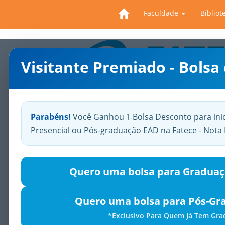
Faculdade
Bibliot
Visitante Premiado - Bolsa
Previous
Parabéns!
Você Ganhou 1 Bolsa Desconto para ini
Presencial ou Pós-graduação EAD na Fatece - Not
Quero uma bolsa para Graduaç
Quero uma bolsa para Pós-Gr
*Exclusivo Para Quem Já Tem Gr