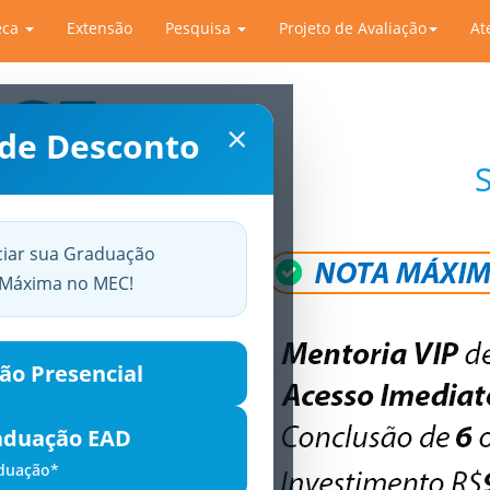
eca
Extensão
Pesquisa
Projeto de Avaliação
At
×
 de Desconto
ciar sua Graduação
a Máxima no MEC!
ão Presencial
aduação EAD
aduação*