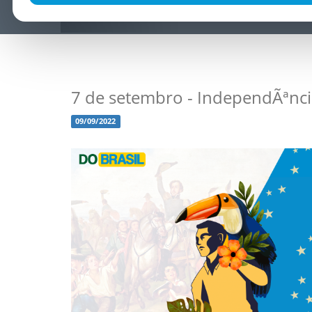
7 de setembro - IndependÃªnci
09/09/2022