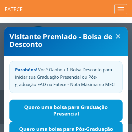
FATECE
Toggl
navig
×
Visitante Premiado - Bolsa de
Desconto
Parabéns!
Você Ganhou 1 Bolsa Desconto para
iniciar sua Graduação Presencial ou Pós-
Sua
Fatece.
Seu
orgulho.
graduação EAD na Fatece - Nota Máxima no MEC!
Previous
Nex
Quero uma bolsa para Graduação
Presencial
Quero uma bolsa para Pós-Graduação