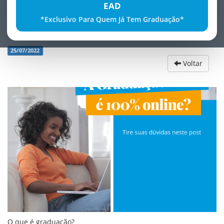
EAD
*Exclusivo Para Quem Já Tem Graduação*
GraduaÃ§Ã£o EAD Ã© 100% online?
25/07/2022
Voltar
O que é graduação?