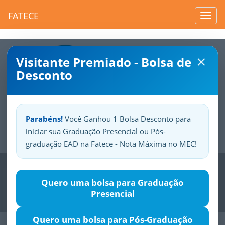
FATECE
Toggl
navig
×
Visitante Premiado - Bolsa de
Desconto
Parabéns!
Você Ganhou 1 Bolsa Desconto para
iniciar sua Graduação Presencial ou Pós-
Sua
Fatece.
Seu
orgulho.
graduação EAD na Fatece - Nota Máxima no MEC!
Previous
Nex
Quero uma bolsa para Graduação
Presencial
Quero uma bolsa para Pós-Graduação