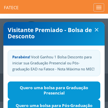
FATECE
Toggl
navig
×
Visitante Premiado - Bolsa de
Desconto
Parabéns!
Você Ganhou 1 Bolsa Desconto para
iniciar sua Graduação Presencial ou Pós-
Sua
Fatece.
Seu
orgulho.
graduação EAD na Fatece - Nota Máxima no MEC!
Previous
Nex
Quero uma bolsa para Graduação
Presencial
Quero uma bolsa para Pós-Graduação