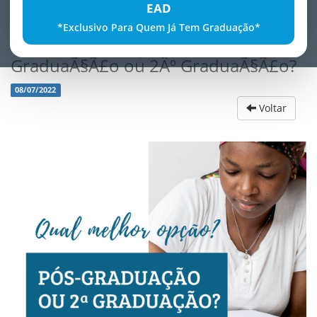
EAD
*Exclusivo Para Quem Já Tem Graduação*
Qual a melhor opÃ§Ã£o PÃ³s-
GraduaÃ§Ã£o ou 2Âº GraduaÃ§Ã£o?
08/07/2022
Voltar