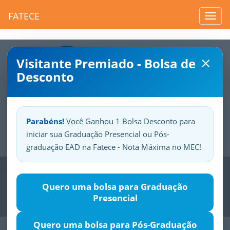
FATECE
Toggl
navig
×
Visitante Premiado - Bolsa de
Desconto
Parabéns!
Você Ganhou 1 Bolsa Desconto para
iniciar sua Graduação Presencial ou Pós-
Sua
Fatece.
Seu
orgulho.
graduação EAD na Fatece - Nota Máxima no MEC!
Previous
Nex
Quero uma bolsa para Graduação
Presencial
Quero uma bolsa para Pós-Graduação