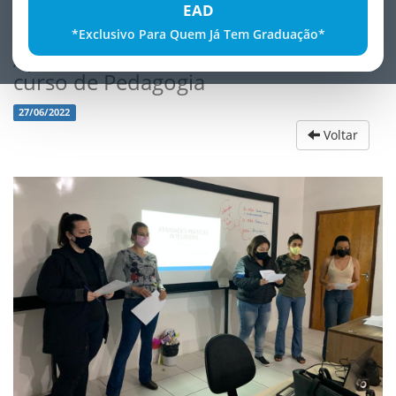
EAD
*Exclusivo Para Quem Já Tem Graduação*
ApresentaÃ§Ã£o dos trabalhos do
curso de Pedagogia
27/06/2022
Voltar