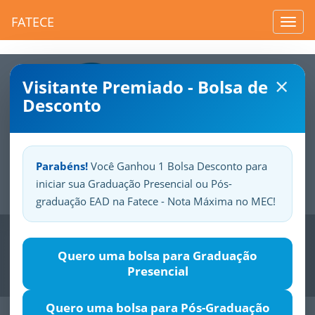
FATECE
Toggl
navig
×
Visitante Premiado - Bolsa de
Desconto
Parabéns!
Você Ganhou 1 Bolsa Desconto para
iniciar sua Graduação Presencial ou Pós-
Sua
Fatece.
Seu
orgulho.
graduação EAD na Fatece - Nota Máxima no MEC!
Previous
Nex
Quero uma bolsa para Graduação
Presencial
Quero uma bolsa para Pós-Graduação