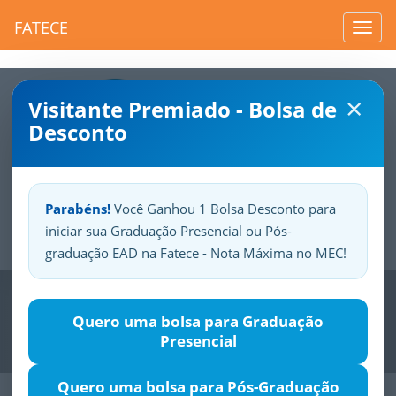
FATECE
Toggl
navig
×
Visitante Premiado - Bolsa de
Desconto
Parabéns!
Você Ganhou 1 Bolsa Desconto para
iniciar sua Graduação Presencial ou Pós-
Sua
Fatece.
Seu
orgulho.
graduação EAD na Fatece - Nota Máxima no MEC!
Previous
Nex
Quero uma bolsa para Graduação
Presencial
Quero uma bolsa para Pós-Graduação