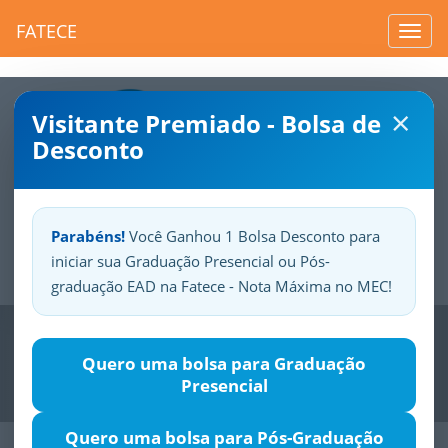
FATECE
Toggl
navig
×
Visitante Premiado - Bolsa de
Desconto
Parabéns!
Você Ganhou 1 Bolsa Desconto para
iniciar sua Graduação Presencial ou Pós-
Sua
Fatece.
Seu
orgulho.
graduação EAD na Fatece - Nota Máxima no MEC!
Previous
Nex
Quero uma bolsa para Graduação
Presencial
Quero uma bolsa para Pós-Graduação