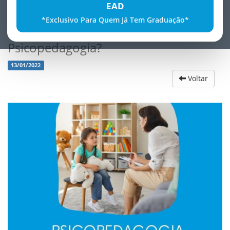
EAD
*Exclusivo Para Quem Já Tem Graduação*
VocÃª sabe o que Ã© a
Psicopedagogia?
13/01/2022
Voltar