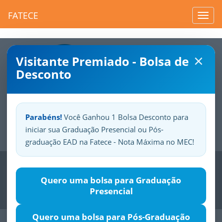
FATECE
Toggl
navig
×
Visitante Premiado - Bolsa de
Desconto
Parabéns!
Você Ganhou 1 Bolsa Desconto para
iniciar sua Graduação Presencial ou Pós-
Sua
Fatece.
Seu
orgulho.
graduação EAD na Fatece - Nota Máxima no MEC!
Previous
Nex
Quero uma bolsa para Graduação
Presencial
Quero uma bolsa para Pós-Graduação