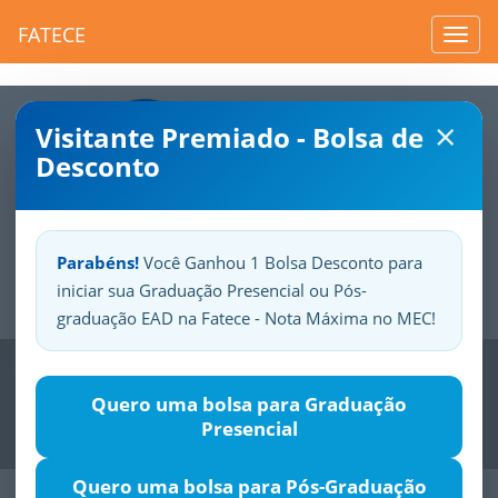
FATECE
Toggl
navig
×
Visitante Premiado - Bolsa de
Desconto
Parabéns!
Você Ganhou 1 Bolsa Desconto para
iniciar sua Graduação Presencial ou Pós-
Sua
Fatece.
Seu
orgulho.
graduação EAD na Fatece - Nota Máxima no MEC!
Previous
Nex
Quero uma bolsa para Graduação
Presencial
Quero uma bolsa para Pós-Graduação