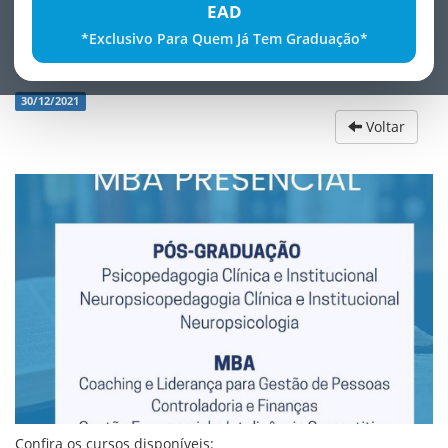
EAD
*Exclusivo Para Quem Já Tem Graduação*
PÃ³s-GraduaÃ§Ã£o e MBA Presencial
30/12/2021
Voltar
Confira os cursos disponíveis: