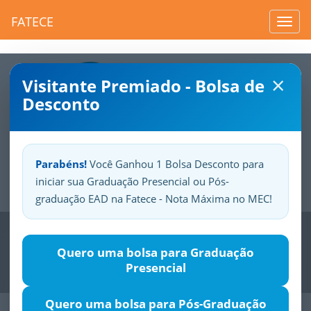
FATECE
Toggl
navig
×
Visitante Premiado - Bolsa de
Desconto
Parabéns!
Você Ganhou 1 Bolsa Desconto para
iniciar sua Graduação Presencial ou Pós-
Sua
Fatece.
Seu
orgulho.
graduação EAD na Fatece - Nota Máxima no MEC!
Previous
Nex
Quero uma bolsa para Graduação
Presencial
Quero uma bolsa para Pós-Graduação