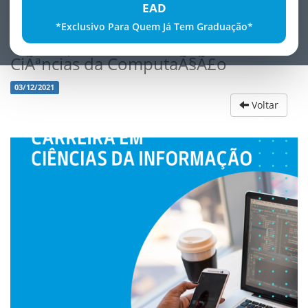
EAD
*Exclusivo Para Quem Já Tem Graduação*
5 dicas para iniciar sua carreira em
CiÃªncias da ComputaÃ§Ã£o
03/12/2021
Voltar