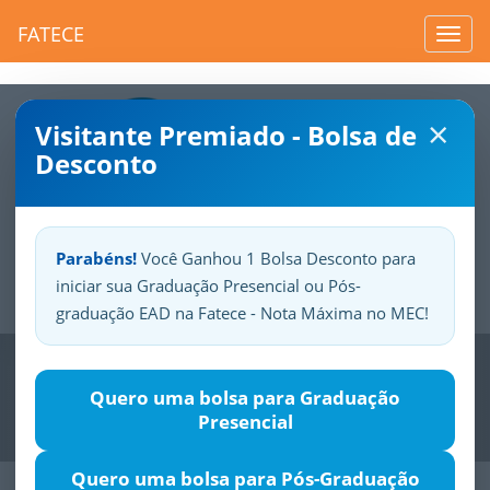
FATECE
Toggl
navig
×
Visitante Premiado - Bolsa de
Desconto
Parabéns!
Você Ganhou 1 Bolsa Desconto para
iniciar sua Graduação Presencial ou Pós-
Sua
Fatece.
Seu
orgulho.
graduação EAD na Fatece - Nota Máxima no MEC!
Previous
Nex
Quero uma bolsa para Graduação
Presencial
Quero uma bolsa para Pós-Graduação