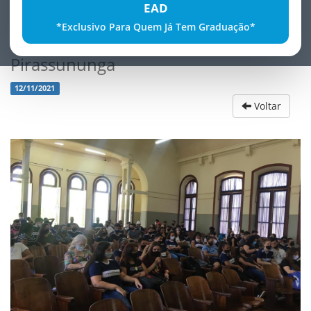
EAD
*Exclusivo Para Quem Já Tem Graduação*
Visita ao instituto de EducaÃ§Ã£o
Pirassununga
12/11/2021
Voltar