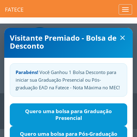
FATECE
Toggl
navig
×
Visitante Premiado - Bolsa de
Desconto
Parabéns!
Você Ganhou 1 Bolsa Desconto para
iniciar sua Graduação Presencial ou Pós-
Sua
Fatece.
Seu
orgulho.
graduação EAD na Fatece - Nota Máxima no MEC!
Previous
Nex
Quero uma bolsa para Graduação
Presencial
Quero uma bolsa para Pós-Graduação