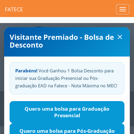
FATECE
Toggl
navig
×
Visitante Premiado - Bolsa de
Desconto
Parabéns!
Você Ganhou 1 Bolsa Desconto para
iniciar sua Graduação Presencial ou Pós-
Sua
Fatece.
Seu
orgulho.
graduação EAD na Fatece - Nota Máxima no MEC!
Previous
Nex
Quero uma bolsa para Graduação
Presencial
Quero uma bolsa para Pós-Graduação