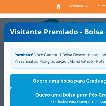
Faculdade
Bibliot
Visitante Premiado - Bolsa
Previous
Parabéns!
Você Ganhou 1 Bolsa Desconto para ini
Presencial ou Pós-graduação EAD na Fatece - Not
Quero uma bolsa para Graduaç
Quero uma bolsa para Pós-Gr
*Exclusivo Para Quem Já Tem Gr