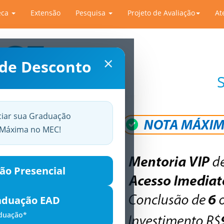
eca
Extensão
Pesquisa
Projeto de Avaliação
At
×
 de Desconto
ciar sua Graduação
a Máxima no MEC!
ão Presencial
aduação EAD
aduação*