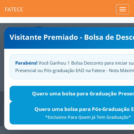
FATECE
Toggl
navig
Visitante Premiado - Bolsa de Des
Parabéns!
Você Ganhou 1 Bolsa Desconto para iniciar s
Presencial ou Pós-graduação EAD na Fatece - Nota Máxi
Sua
Fatece.
Seu
orgulho.
Quero uma bolsa para Graduação Presen
Previous
Nex
Quero uma bolsa para Pós-Graduação 
*Exclusivo Para Quem Já Tem Graduação*