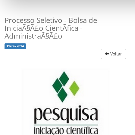
Processo Seletivo - Bolsa de
IniciaÃ§Ã£o CientÃ­fica -
AdministraÃ§Ã£o
11/06/2014
Voltar