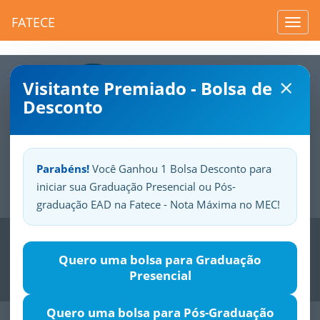
FATECE
Toggl
navig
×
Visitante Premiado - Bolsa de
Desconto
Parabéns!
Você Ganhou 1 Bolsa Desconto para
iniciar sua Graduação Presencial ou Pós-
Sua
Fatece.
Seu
orgulho.
graduação EAD na Fatece - Nota Máxima no MEC!
Previous
Nex
Quero uma bolsa para Graduação
Presencial
Quero uma bolsa para Pós-Graduação