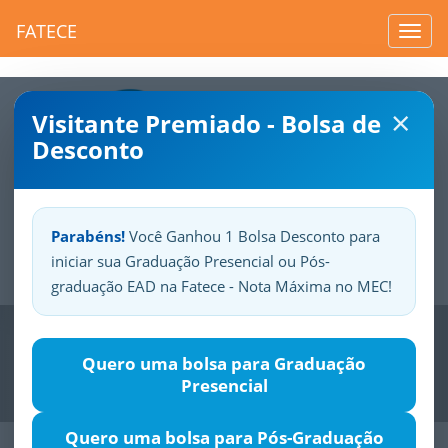
FATECE
Toggl
navig
×
Visitante Premiado - Bolsa de
Desconto
Parabéns!
Você Ganhou 1 Bolsa Desconto para
iniciar sua Graduação Presencial ou Pós-
Sua
Fatece.
Seu
orgulho.
graduação EAD na Fatece - Nota Máxima no MEC!
Previous
Nex
Quero uma bolsa para Graduação
Presencial
Quero uma bolsa para Pós-Graduação