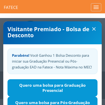
FATECE
Toggl
navig
×
Visitante Premiado - Bolsa de
Desconto
Parabéns!
Você Ganhou 1 Bolsa Desconto para
iniciar sua Graduação Presencial ou Pós-
Sua
Fatece.
Seu
orgulho.
graduação EAD na Fatece - Nota Máxima no MEC!
Previous
Nex
Quero uma bolsa para Graduação
Presencial
Quero uma bolsa para Pós-Graduação