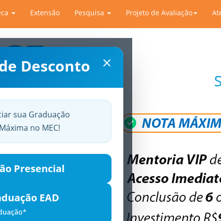
eca
Extensão
Pesquisa
Projeto de Avaliação
At
×
 de Desconto
ciar sua Graduação
a Máxima no MEC!
ão Presencial
aduação EAD
aduação*