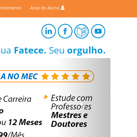
endimento
Área do Aluno
Sua
Fatece.
Seu
orgulho.
Next