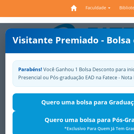
Faculdade
Bibliot
Visitante Premiado - Bolsa
Previous
Parabéns!
Você Ganhou 1 Bolsa Desconto para ini
Presencial ou Pós-graduação EAD na Fatece - Not
Quero uma bolsa para Graduaç
Quero uma bolsa para Pós-Gr
*Exclusivo Para Quem Já Tem Gr