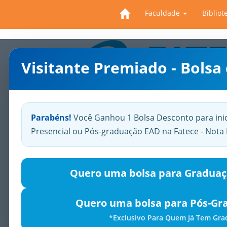
Faculdade
Bibliot
Visitante Premiado - Bolsa
Previous
Parabéns!
Você Ganhou 1 Bolsa Desconto para ini
Presencial ou Pós-graduação EAD na Fatece - Not
Quero uma bolsa para Graduaç
Quero uma bolsa para Pós-Gr
*Exclusivo Para Quem Já Tem Gr