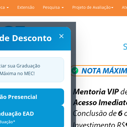
eca
Extensão
Pesquisa
Projeto de Avaliação
At
×
 de Desconto
ciar sua Graduação
a Máxima no MEC!
ão Presencial
aduação EAD
aduação*