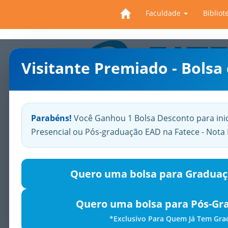
Faculdade
Bibliot
Visitante Premiado - Bolsa
Previous
Parabéns!
Você Ganhou 1 Bolsa Desconto para ini
Presencial ou Pós-graduação EAD na Fatece - Not
Quero uma bolsa para Graduaç
Quero uma bolsa para Pós-Gr
*Exclusivo Para Quem Já Tem Gr