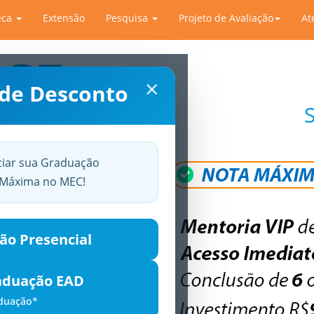
eca
Extensão
Pesquisa
Projeto de Avaliação
At
×
 de Desconto
ciar sua Graduação
a Máxima no MEC!
ão Presencial
aduação EAD
aduação*