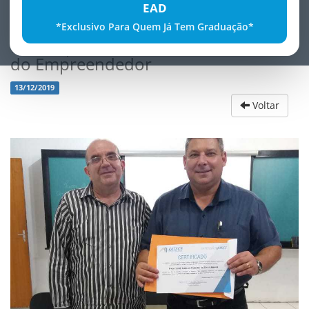
EAD
*Exclusivo Para Quem Já Tem Graduação*
MEI: Aspectos JurÃ­dicos - PlantÃ£o
do Empreendedor
13/12/2019
Voltar