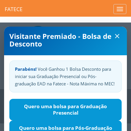
FATECE
Toggl
navig
×
Visitante Premiado - Bolsa de
Desconto
Parabéns!
Você Ganhou 1 Bolsa Desconto para
iniciar sua Graduação Presencial ou Pós-
Sua
Fatece.
Seu
orgulho.
graduação EAD na Fatece - Nota Máxima no MEC!
Previous
Nex
Quero uma bolsa para Graduação
Presencial
Quero uma bolsa para Pós-Graduação