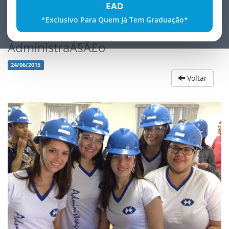
EAD
*Exclusivo Para Quem Já Tem Graduação*
Visita TÃ©cnica do Curso de
AdministraÃ§Ã£o
24/06/2015
Voltar