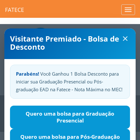
FATECE
Toggl
navig
×
Visitante Premiado - Bolsa de
Desconto
Parabéns!
Você Ganhou 1 Bolsa Desconto para
iniciar sua Graduação Presencial ou Pós-
Sua
Fatece.
Seu
orgulho.
graduação EAD na Fatece - Nota Máxima no MEC!
Previous
Nex
Quero uma bolsa para Graduação
Presencial
Quero uma bolsa para Pós-Graduação