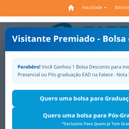
Faculdade
Bibliot
Visitante Premiado - Bolsa
Previous
Parabéns!
Você Ganhou 1 Bolsa Desconto para ini
Presencial ou Pós-graduação EAD na Fatece - Not
Quero uma bolsa para Graduaç
Quero uma bolsa para Pós-Gr
*Exclusivo Para Quem Já Tem Gr