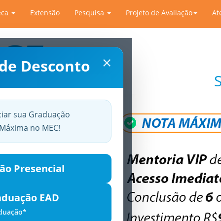
eca
Extensão
Pesquisa
Projeto de Avaliação
At
×
 de Desconto
ciar sua Graduação
a Máxima no MEC!
ão Presencial
aduação EAD
aduação*