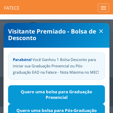
FATECE
Toggl
navig
×
Visitante Premiado - Bolsa de
Desconto
Parabéns!
Você Ganhou 1 Bolsa Desconto para
iniciar sua Graduação Presencial ou Pós-
Sua
Fatece.
Seu
orgulho.
graduação EAD na Fatece - Nota Máxima no MEC!
Previous
Nex
Quero uma bolsa para Graduação
Presencial
Quero uma bolsa para Pós-Graduação