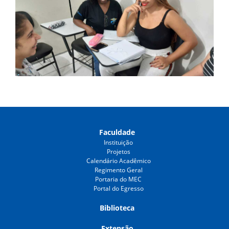
Faculdade
Instituição
Projetos
Calendário Acadêmico
Regimento Geral
Portaria do MEC
Portal do Egresso
Biblioteca
Extensão