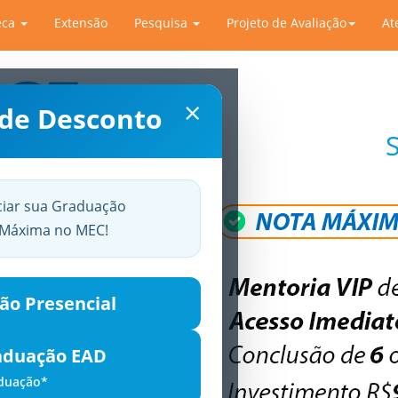
eca
Extensão
Pesquisa
Projeto de Avaliação
At
×
 de Desconto
ciar sua Graduação
a Máxima no MEC!
ão Presencial
aduação EAD
aduação*