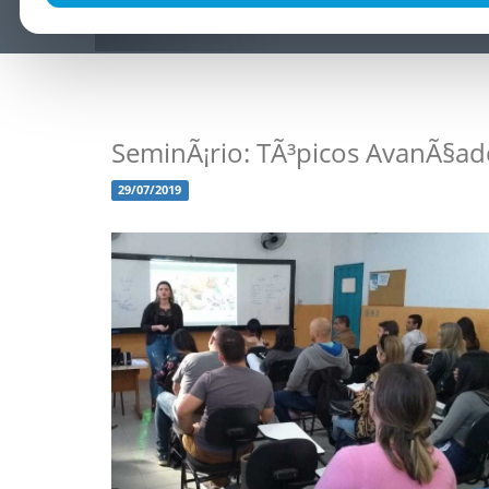
SeminÃ¡rio: TÃ³picos AvanÃ§ad
29/07/2019