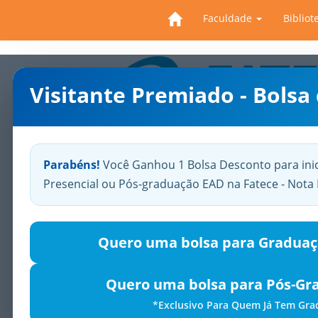
Faculdade
Bibliot
Visitante Premiado - Bolsa
Previous
Parabéns!
Você Ganhou 1 Bolsa Desconto para ini
Presencial ou Pós-graduação EAD na Fatece - Not
Quero uma bolsa para Graduaç
Quero uma bolsa para Pós-Gr
*Exclusivo Para Quem Já Tem Gr