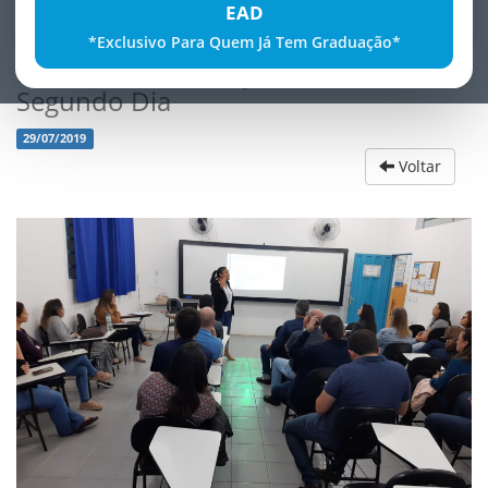
EAD
*Exclusivo Para Quem Já Tem Graduação*
ReuniÃ£o de Planejamento -
Segundo Dia
29/07/2019
Voltar