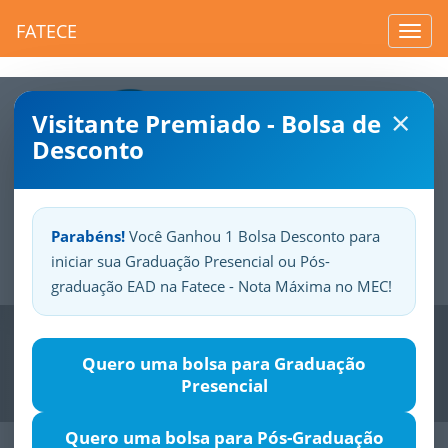
FATECE
Toggl
navig
×
Visitante Premiado - Bolsa de
Desconto
Parabéns!
Você Ganhou 1 Bolsa Desconto para
iniciar sua Graduação Presencial ou Pós-
Sua
Fatece.
Seu
orgulho.
graduação EAD na Fatece - Nota Máxima no MEC!
Previous
Nex
Quero uma bolsa para Graduação
Presencial
Quero uma bolsa para Pós-Graduação