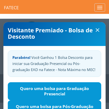
FATECE
Toggl
navig
×
Visitante Premiado - Bolsa de
Desconto
Parabéns!
Você Ganhou 1 Bolsa Desconto para
iniciar sua Graduação Presencial ou Pós-
Sua
Fatece.
Seu
orgulho.
graduação EAD na Fatece - Nota Máxima no MEC!
Previous
Nex
Quero uma bolsa para Graduação
Presencial
Quero uma bolsa para Pós-Graduação