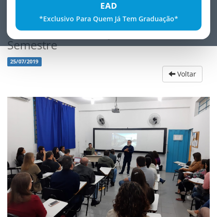
EAD
*Exclusivo Para Quem Já Tem Graduação*
ReuniÃ£o de Planejamento - 2Âº
Semestre
25/07/2019
Voltar