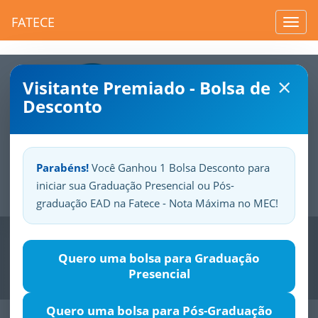
FATECE
Toggl
navig
×
Visitante Premiado - Bolsa de
Desconto
Parabéns!
Você Ganhou 1 Bolsa Desconto para
iniciar sua Graduação Presencial ou Pós-
Sua
Fatece.
Seu
orgulho.
graduação EAD na Fatece - Nota Máxima no MEC!
Previous
Nex
Quero uma bolsa para Graduação
Presencial
Quero uma bolsa para Pós-Graduação