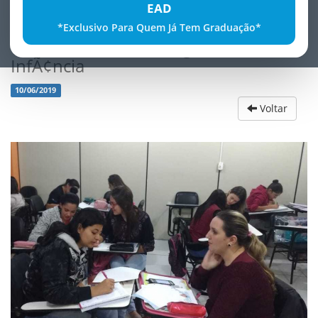
EAD
*Exclusivo Para Quem Já Tem Graduação*
ConstruÃ§Ã£o da Imagem de
InfÃ¢ncia
10/06/2019
Voltar