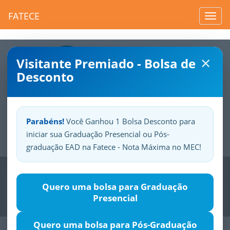
FATECE
Toggl
navig
×
Visitante Premiado - Bolsa de
Desconto
Parabéns!
Você Ganhou 1 Bolsa Desconto para
iniciar sua Graduação Presencial ou Pós-
Sua
Fatece.
Seu
orgulho.
graduação EAD na Fatece - Nota Máxima no MEC!
Previous
Nex
Quero uma bolsa para Graduação
Presencial
Quero uma bolsa para Pós-Graduação