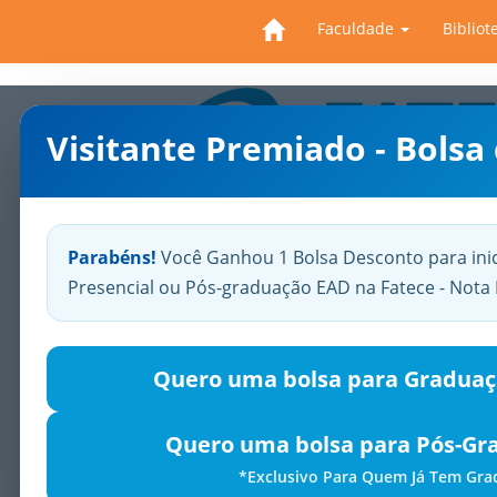
Faculdade
Bibliot
Visitante Premiado - Bolsa
Previous
Parabéns!
Você Ganhou 1 Bolsa Desconto para ini
Presencial ou Pós-graduação EAD na Fatece - Not
Quero uma bolsa para Graduaç
Quero uma bolsa para Pós-Gr
*Exclusivo Para Quem Já Tem Gr