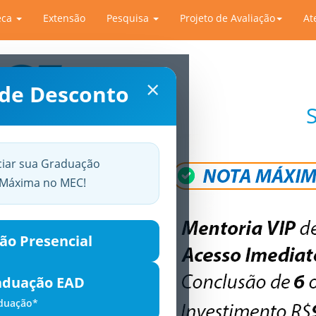
eca
Extensão
Pesquisa
Projeto de Avaliação
At
×
 de Desconto
ciar sua Graduação
a Máxima no MEC!
ão Presencial
aduação EAD
aduação*