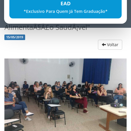
EAD
*Exclusivo Para Quem Já Tem Graduação*
Workshop "Os Desafios da
AlimentaÃ§Ã£o SaudÃ¡vel"
15/05/2019
Voltar