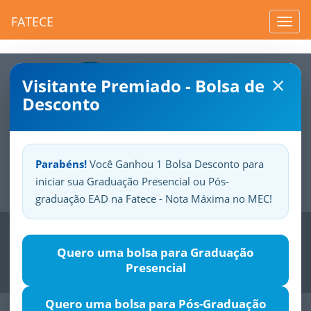
FATECE
Toggl
navig
×
Visitante Premiado - Bolsa de
Desconto
Parabéns!
Você Ganhou 1 Bolsa Desconto para
iniciar sua Graduação Presencial ou Pós-
Sua
Fatece.
Seu
orgulho.
graduação EAD na Fatece - Nota Máxima no MEC!
Previous
Nex
Quero uma bolsa para Graduação
Presencial
Quero uma bolsa para Pós-Graduação