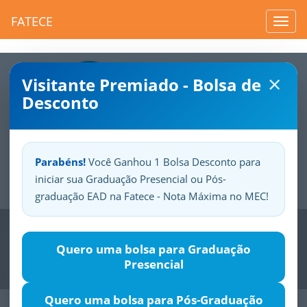
FATECE
Toggl
navig
×
Visitante Premiado - Bolsa de
Desconto
Parabéns!
Você Ganhou 1 Bolsa Desconto para
iniciar sua Graduação Presencial ou Pós-
Sua
Fatece.
Seu
orgulho.
graduação EAD na Fatece - Nota Máxima no MEC!
Previous
Nex
Quero uma bolsa para Graduação
Presencial
Quero uma bolsa para Pós-Graduação