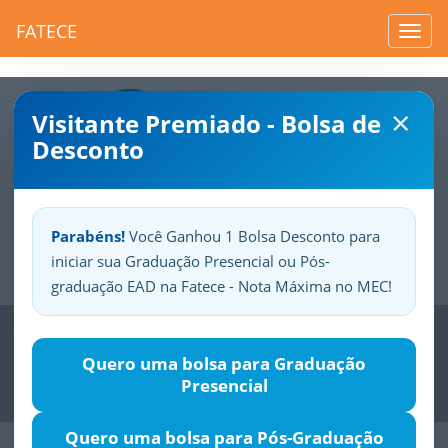
FATECE
Toggl
navig
×
Visitante Premiado - Bolsa de
Desconto
Parabéns!
Você Ganhou 1 Bolsa Desconto para
iniciar sua Graduação Presencial ou Pós-
Sua
Fatece.
Seu
orgulho.
graduação EAD na Fatece - Nota Máxima no MEC!
Previous
Nex
Quero uma bolsa para Graduação
Presencial
Quero uma bolsa para Pós-Graduação