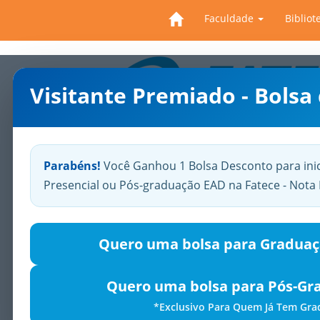
Faculdade
Bibliot
Visitante Premiado - Bolsa
Previous
Parabéns!
Você Ganhou 1 Bolsa Desconto para ini
Presencial ou Pós-graduação EAD na Fatece - Not
Quero uma bolsa para Graduaç
Quero uma bolsa para Pós-Gr
*Exclusivo Para Quem Já Tem Gr