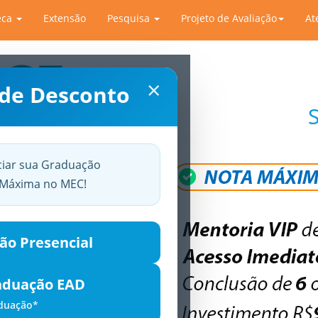
eca
Extensão
Pesquisa
Projeto de Avaliação
At
×
 de Desconto
ciar sua Graduação
a Máxima no MEC!
ão Presencial
aduação EAD
aduação*