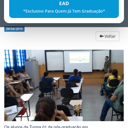
EAD
*Exclusivo Para Quem Já Tem Graduação*
SeminÃ¡rio: TÃ³picos AvanÃ§ados
29/04/2019
Voltar
Os alunos da Turma 01 da pós-graduação em