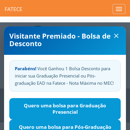
FATECE
Toggl
navig
×
Visitante Premiado - Bolsa de
Desconto
Parabéns!
Você Ganhou 1 Bolsa Desconto para
iniciar sua Graduação Presencial ou Pós-
Sua
Fatece.
Seu
orgulho.
graduação EAD na Fatece - Nota Máxima no MEC!
Previous
Nex
Quero uma bolsa para Graduação
Presencial
Quero uma bolsa para Pós-Graduação