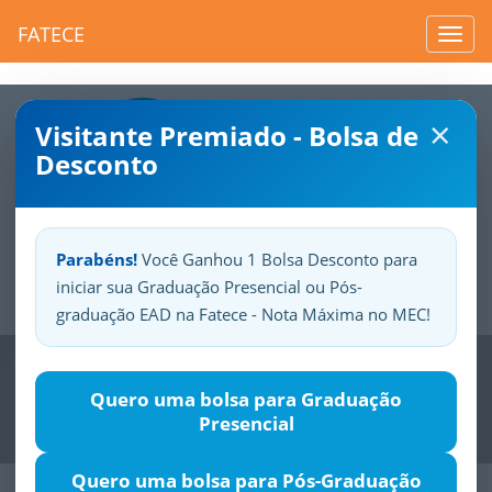
FATECE
Toggl
navig
×
Visitante Premiado - Bolsa de
Desconto
Parabéns!
Você Ganhou 1 Bolsa Desconto para
iniciar sua Graduação Presencial ou Pós-
Sua
Fatece.
Seu
orgulho.
graduação EAD na Fatece - Nota Máxima no MEC!
Previous
Nex
Quero uma bolsa para Graduação
Presencial
Quero uma bolsa para Pós-Graduação