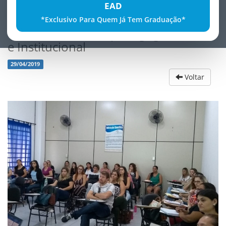
EAD
*Exclusivo Para Quem Já Tem Graduação*
Turma 16 de Psicopedagogia ClÃ­nica
e Institucional
29/04/2019
Voltar