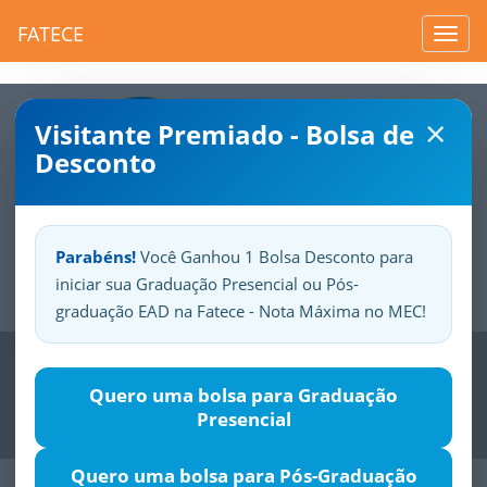
FATECE
Toggl
navig
×
Visitante Premiado - Bolsa de
Desconto
Parabéns!
Você Ganhou 1 Bolsa Desconto para
iniciar sua Graduação Presencial ou Pós-
Sua
Fatece.
Seu
orgulho.
graduação EAD na Fatece - Nota Máxima no MEC!
Previous
Nex
Quero uma bolsa para Graduação
Presencial
Quero uma bolsa para Pós-Graduação