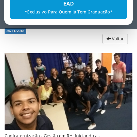
EAD
*Exclusivo Para Quem Já Tem Graduação*
ConfraternizaÃ§Ã£o - GestÃ£o em RH
30/11/2018
Voltar
Confraternização - Gestão em RH: Iniciando as