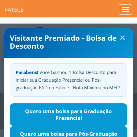
FATECE
Toggl
navig
×
Visitante Premiado - Bolsa de
Desconto
Parabéns!
Você Ganhou 1 Bolsa Desconto para
iniciar sua Graduação Presencial ou Pós-
Sua
Fatece.
Seu
orgulho.
graduação EAD na Fatece - Nota Máxima no MEC!
Previous
Nex
Quero uma bolsa para Graduação
Presencial
Quero uma bolsa para Pós-Graduação