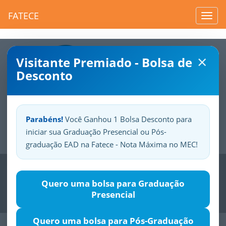
FATECE
Toggl
navig
×
Visitante Premiado - Bolsa de
Desconto
Parabéns!
Você Ganhou 1 Bolsa Desconto para
iniciar sua Graduação Presencial ou Pós-
Sua
Fatece.
Seu
orgulho.
graduação EAD na Fatece - Nota Máxima no MEC!
Previous
Nex
Quero uma bolsa para Graduação
Presencial
Quero uma bolsa para Pós-Graduação