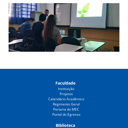
Faculdade
Instituição
Projetos
Calendário Acadêmico
Regimento Geral
Portaria do MEC
Portal do Egresso
Biblioteca