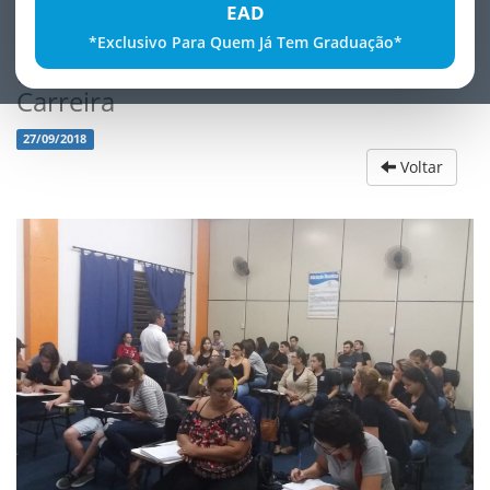
EAD
*Exclusivo Para Quem Já Tem Graduação*
Palestra - AdministraÃ§Ã£o da
Carreira
27/09/2018
Voltar