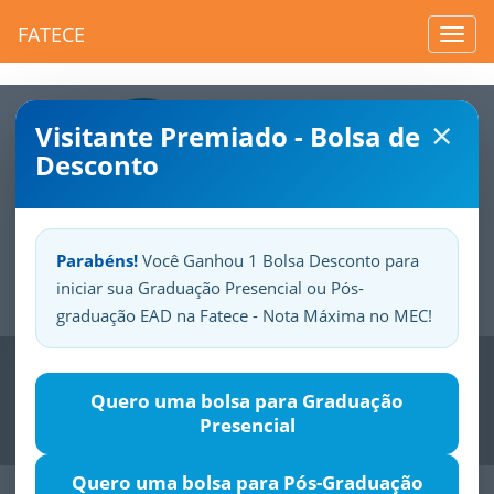
FATECE
Toggl
navig
×
Visitante Premiado - Bolsa de
Desconto
Parabéns!
Você Ganhou 1 Bolsa Desconto para
iniciar sua Graduação Presencial ou Pós-
Sua
Fatece.
Seu
orgulho.
graduação EAD na Fatece - Nota Máxima no MEC!
Previous
Nex
Quero uma bolsa para Graduação
Presencial
Quero uma bolsa para Pós-Graduação