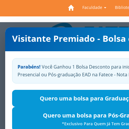
Faculdade
Bibliot
Visitante Premiado - Bolsa
Previous
Parabéns!
Você Ganhou 1 Bolsa Desconto para ini
Presencial ou Pós-graduação EAD na Fatece - Not
Quero uma bolsa para Graduaç
Quero uma bolsa para Pós-Gr
*Exclusivo Para Quem Já Tem Gr