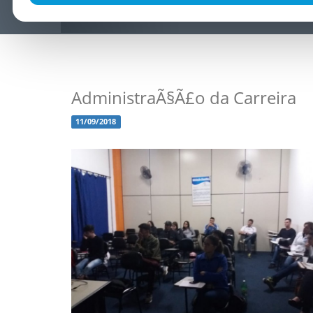
AdministraÃ§Ã£o da Carreira
11/09/2018