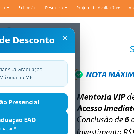
eca
Extensão
Pesquisa
Projeto de Avaliação
At
×
 de Desconto
ciar sua Graduação
a Máxima no MEC!
ão Presencial
aduação EAD
aduação*