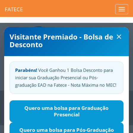
FATECE
Toggl
navig
×
Visitante Premiado - Bolsa de
Desconto
Parabéns!
Você Ganhou 1 Bolsa Desconto para
iniciar sua Graduação Presencial ou Pós-
Sua
Fatece.
Seu
orgulho.
graduação EAD na Fatece - Nota Máxima no MEC!
Previous
Nex
Quero uma bolsa para Graduação
Presencial
Quero uma bolsa para Pós-Graduação