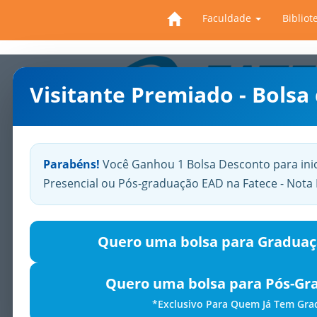
Faculdade
Bibliot
Visitante Premiado - Bolsa
Previous
Parabéns!
Você Ganhou 1 Bolsa Desconto para ini
Presencial ou Pós-graduação EAD na Fatece - Not
Quero uma bolsa para Graduaç
Quero uma bolsa para Pós-Gr
*Exclusivo Para Quem Já Tem Gr