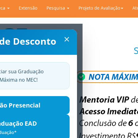
eca
Extensão
Pesquisa
Projeto de Avaliação
At
×
 de Desconto
ciar sua Graduação
a Máxima no MEC!
ão Presencial
aduação EAD
aduação*