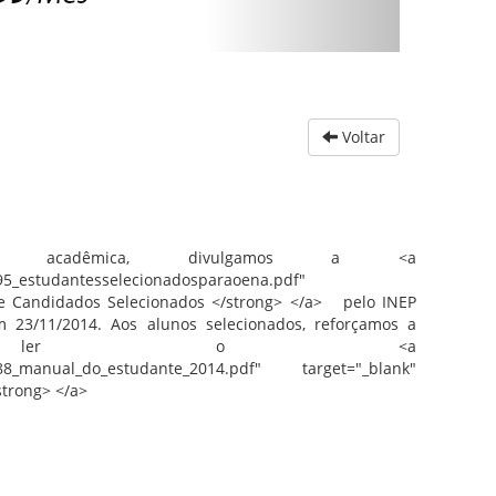
Voltar
de acadêmica, divulgamos a <a
395_estudantesselecionadosparaoena.pdf"
a de Candidados Selecionados </strong> </a> pelo INEP
 23/11/2014. Aos alunos selecionados, reforçamos a
 de ler o <a
56688_manual_do_estudante_2014.pdf" target="_blank"
strong> </a>