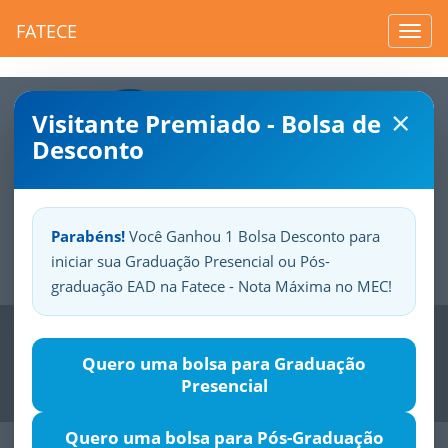
FATECE
Toggl
navig
×
Visitante Premiado - Bolsa de
Desconto
Parabéns!
Você Ganhou 1 Bolsa Desconto para
iniciar sua Graduação Presencial ou Pós-
Sua
Fatece.
Seu
orgulho.
graduação EAD na Fatece - Nota Máxima no MEC!
Previous
Nex
Quero uma bolsa para Graduação
Presencial
Quero uma bolsa para Pós-Graduação