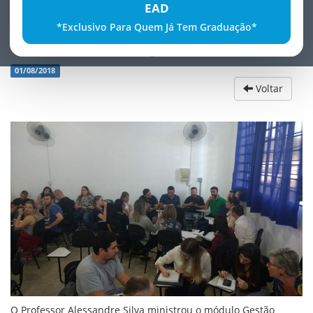
EAD
*Exclusivo Para Quem Já Tem Graduação*
GestÃ£o EstratÃ©gica de Pessoas
01/08/2018
Voltar
O Professor Alessandre Silva ministrou o módulo Gestão