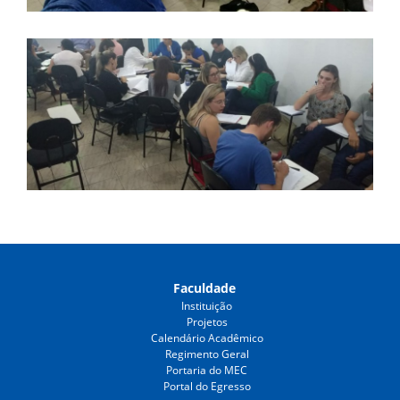
Faculdade
Instituição
Projetos
Calendário Acadêmico
Regimento Geral
Portaria do MEC
Portal do Egresso