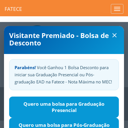
FATECE
Toggl
navig
×
Visitante Premiado - Bolsa de
Desconto
Parabéns!
Você Ganhou 1 Bolsa Desconto para
iniciar sua Graduação Presencial ou Pós-
Sua
Fatece.
Seu
orgulho.
graduação EAD na Fatece - Nota Máxima no MEC!
Previous
Nex
Quero uma bolsa para Graduação
Presencial
Quero uma bolsa para Pós-Graduação