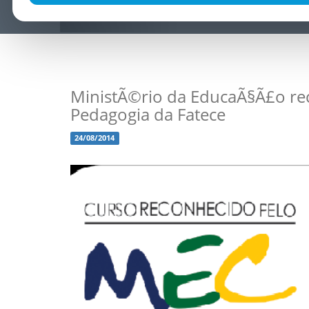
MinistÃ©rio da EducaÃ§Ã£o re
Pedagogia da Fatece
24/08/2014