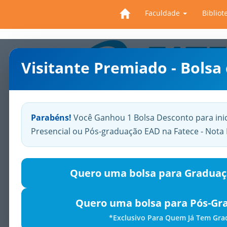
Faculdade
Bibliot
Visitante Premiado - Bolsa
Previous
Parabéns!
Você Ganhou 1 Bolsa Desconto para ini
Presencial ou Pós-graduação EAD na Fatece - Not
Quero uma bolsa para Graduaç
Quero uma bolsa para Pós-Gr
*Exclusivo Para Quem Já Tem Gr