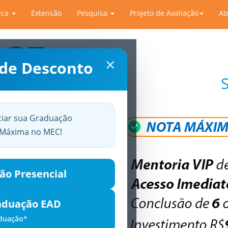
eca
Extensão
Pesquisa
Projeto de Avaliação
At
×
 de Desconto
ciar sua Graduação
a Máxima no MEC!
ão Presencial
aduação EAD
aduação*