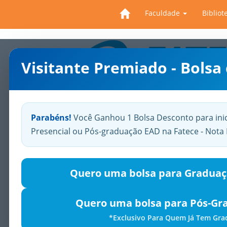
Faculdade
Bibliot
Visitante Premiado - Bolsa
Previous
Parabéns!
Você Ganhou 1 Bolsa Desconto para ini
Presencial ou Pós-graduação EAD na Fatece - Not
Quero uma bolsa para Graduaç
Quero uma bolsa para Pós-Gr
*Exclusivo Para Quem Já Tem Gr