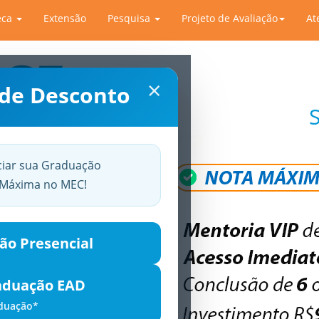
eca
Extensão
Pesquisa
Projeto de Avaliação
At
×
 de Desconto
ciar sua Graduação
a Máxima no MEC!
ão Presencial
aduação EAD
aduação*