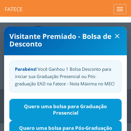
FATECE
Toggl
navig
×
Visitante Premiado - Bolsa de
Desconto
Parabéns!
Você Ganhou 1 Bolsa Desconto para
iniciar sua Graduação Presencial ou Pós-
Sua
Fatece.
Seu
orgulho.
graduação EAD na Fatece - Nota Máxima no MEC!
Previous
Nex
Quero uma bolsa para Graduação
Presencial
Quero uma bolsa para Pós-Graduação